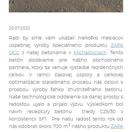
20.07.2022
Radi by sme vám ukázali niekoľko mesiacov
úspešnej výroby špeciálneho produktu
ZAPA
QCC
z našej betonárne v
Michalovciach
. Tento
betón dodávame pre nášho obchodného
partnera, ktorý sa venuje výstavbe rezidenčných
celkov. V rámci časovej úspory a celkovej
optimalizácie stavebného procesu nás oslovil s
prosbou výroby ľahko zhutniteľného betónu.
Naše technologické oddelenie sa danej prosby s
radosťou ujalo a prijalo výzvu. Výsledkom bol
návrh receptúry betónu triedy C25/30 v
konzistencii SF1. Pre našu radosť tento rok od
3
nás odobrali skoro 700 m
nášho produktu
ZAPA