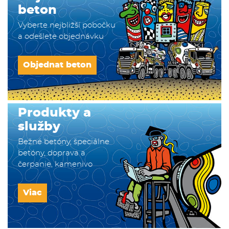
beton
Vyberte nejbližší pobočku
a odešlete objednávku
Objednat beton
Produkty a
služby
Bežné betóny, špeciálne
betóny, doprava a
čerpanie, kamenivo
Viac