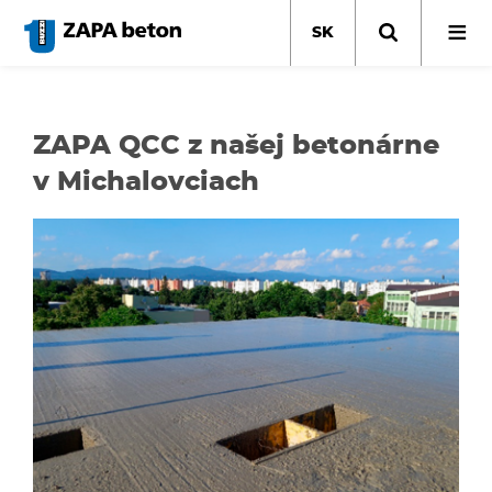
Skočiť
na
SK
hlavný
obsah
ZAPA QCC z našej betonárne
v Michalovciach