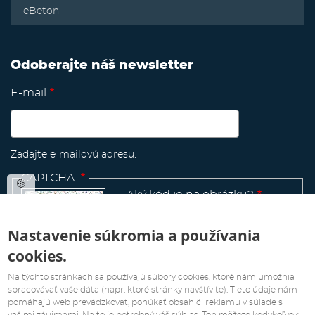
eBeton
Odoberajte náš newsletter
E-mail
Zadajte e-mailovú adresu.
CAPTCHA
Aký kód je na obrázku?
Nastavenie súkromia a používania
cookies.
Manage
existing
Na týchto stránkach sa používajú súbory cookies, ktoré nám umožnia
spracovávať vaše dáta (napr. ktoré stránky navštívite). Tieto údaje nám
pomáhajú web prevádzkovať, ponúkať obsah či reklamu v súlade s