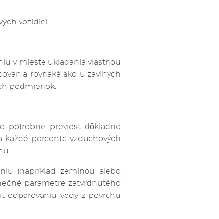
ých vozidiel.
iu v mieste ukladania vlastnou
covania rovnaká ako u zavlhých
ších podmienok.
e potrebné previesť dôkladné
na každé percento vzduchových
nu.
eniu (napríklad zeminou alebo
onečné parametre zatvrdnutého
iť odparovaniu vody z povrchu