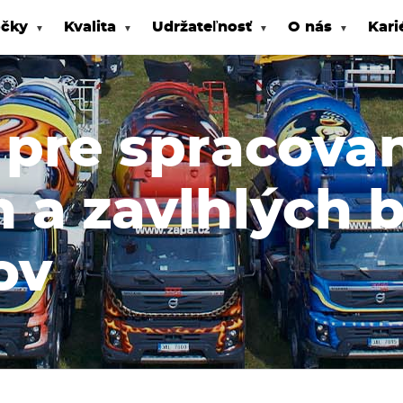
čky
Kvalita
Udržateľnosť
O nás
Kari
pre spracova
 a zavlhlých 
ov