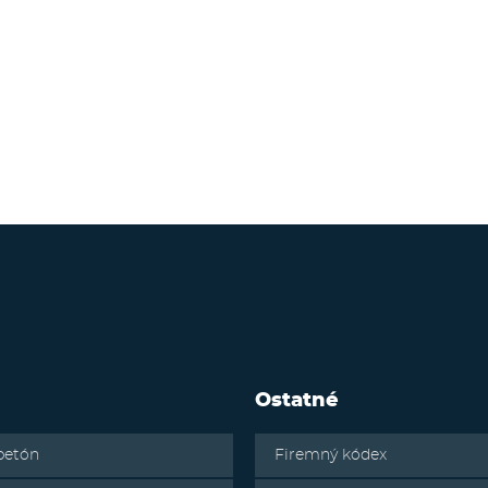
Ostatné
betón
Firemný kódex