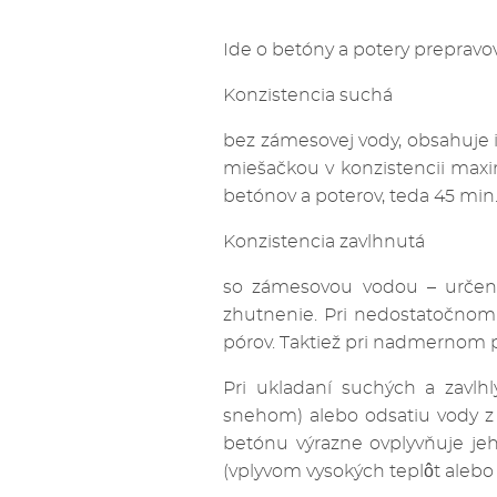
Ide o betóny a potery prepravo
Konzistencia suchá
bez zámesovej vody, obsahuje 
miešačkou v konzistencii maxi
betónov a poterov, teda 45 min
Konzistencia zavlhnutá
so zámesovou vodou – určená
zhutnenie. Pri nedostatočnom
pórov. Taktiež pri nadmernom 
Pri ukladaní suchých a zavlh
snehom) alebo odsatiu vody z
betónu výrazne ovplyvňuje je
(vplyvom vysokých teplôt alebo