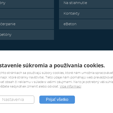
óny
Na stiahnutie
Kontakty
 čerpanie
eBeton
 betóny
tavenie súkromia a používania cookies.
chto stránkach sa používajú súbory cookies, ktoré nám umožnia spracovávať
(napr. ktoré stránky navštívite). Tieto údaje nám pomáhajú web prevádzkovať
ať obsah či reklamu v súlade s vašimi záujmami. Na to je potrebný váš súhla
ôžete kedykoľvek zmeniť alebo odvolať.
Více informací
Prijať všetko
Nastavenia