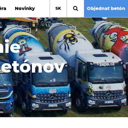
éra
Novinky
Objednať betón
SK
nie
betónov