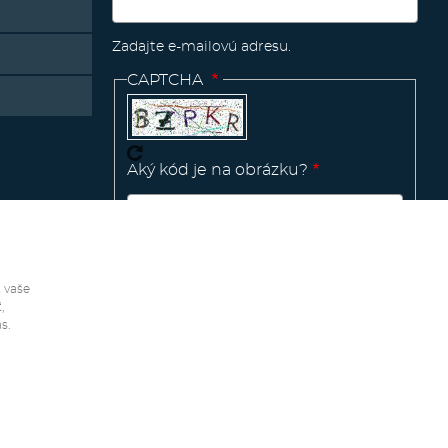
Zadajte e-mailovú adresu.
CAPTCHA
Aký kód je na obrázku?
Manage
existing
 vaše
,
s.
Vytvorené v
Pink Future