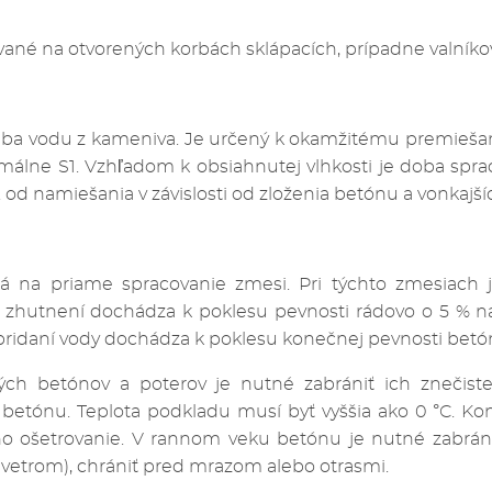
vané na otvorených korbách sklápacích, prípadne valníkov
iba vodu z kameniva. Je určený k okamžitému premiešan
málne S1. Vzhľadom k obsiahnutej vlhkosti je doba spra
. od namiešania v závislosti od zloženia betónu a vonkaj
 na priame spracovanie zmesi. Pri týchto zmesiach j
 zhutnení dochádza k poklesu pevnosti rádovo o 5 % 
pridaní vody dochádza k poklesu konečnej pevnosti betó
lých betónov a poterov je nutné zabrániť ich znečist
 betónu. Teplota podkladu musí byť vyššia ako 0 °C. K
ho ošetrovanie. V rannom veku betónu je nutné zabrán
 vetrom), chrániť pred mrazom alebo otrasmi.