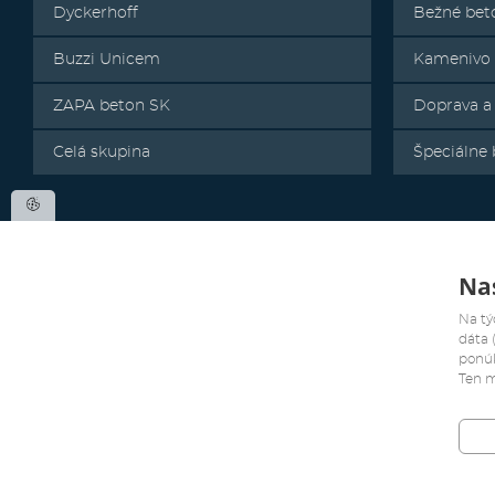
Dyckerhoff
Bežné bet
Buzzi Unicem
Kamenivo
ZAPA beton SK
Doprava a
Celá skupina
Špeciálne
Nas
Na tý
dáta 
ponúk
Ten m
Všetky práva sú vyhradené. Copyright 2019