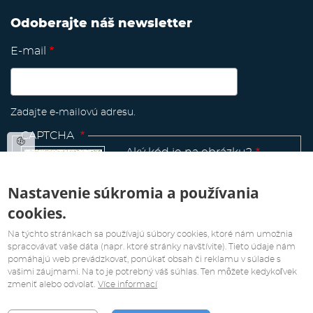
Odoberajte náš newsletter
E-mail
Zadajte e-mailovú adresu.
CAPTCHA
Aký kód je na obrázku?
Nastavenie súkromia a používania
cookies.
Manage
existing
Na týchto stránkach sa používajú súbory cookies, ktoré nám umožnia
spracovávať vaše dáta (napr. ktoré stránky navštívite). Tieto údaje nám
pomáhajú web prevádzkovať, ponúkať obsah či reklamu v súlade s
vašimi záujmami. Na to je potrebný váš súhlas. Ten môžete kedykoľvek
zmeniť alebo odvolať.
Více informací
Všetky práva sú vyhradené. Copyright 2019