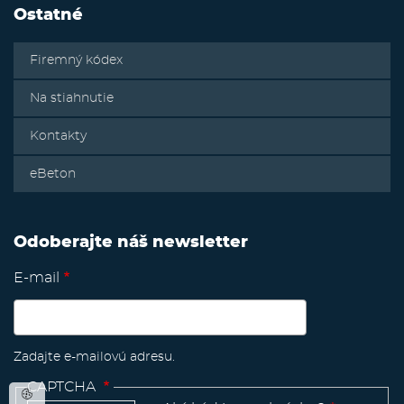
Ostatné
Firemný kódex
Na stiahnutie
Kontakty
eBeton
Odoberajte náš newsletter
E-mail
Zadajte e-mailovú adresu.
CAPTCHA