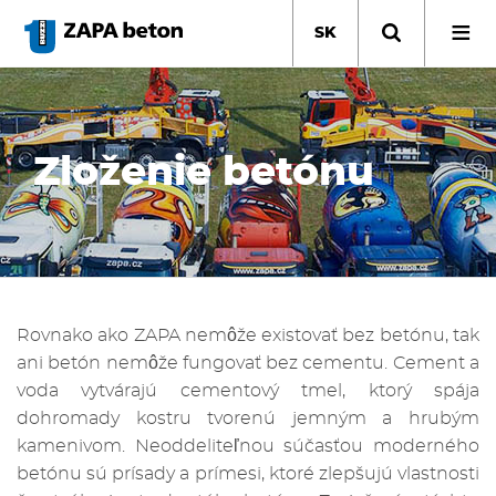
Skočiť
na
SK
hlavný
obsah
Zloženie betónu
Rovnako ako ZAPA nemôže existovať bez betónu, tak
ani betón nemôže fungovať bez cementu. Cement a
voda vytvárajú cementový tmel, ktorý spája
dohromady kostru tvorenú jemným a hrubým
kamenivom. Neoddeliteľnou súčasťou moderného
betónu sú prísady a prímesi, ktoré zlepšujú vlastnosti