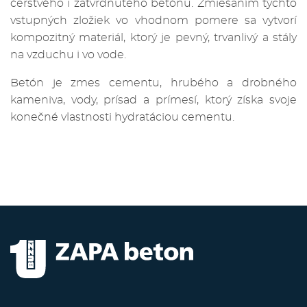
čerstvého i zatvrdnutého betónu. Zmiešaním týchto
vstupných zložiek vo vhodnom pomere sa vytvorí
kompozitný materiál, ktorý je pevný, trvanlivý a stály
na vzduchu i vo vode.
Betón je zmes cementu, hrubého a drobného
kameniva, vody, prísad a prímesí, ktorý získa svoje
konečné vlastnosti hydratáciou cementu.