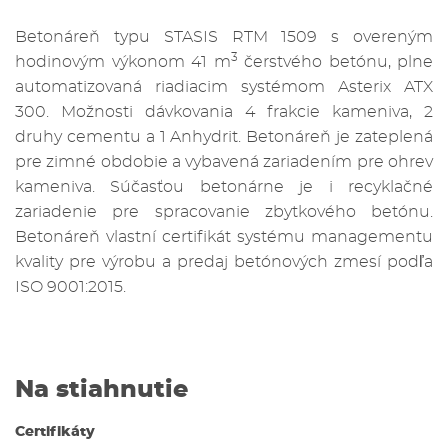
Betonáreň typu STASIS RTM 1509 s overeným
3
hodinovým výkonom 41 m
čerstvého betónu, plne
automatizovaná riadiacim systémom Asterix ATX
300. Možnosti dávkovania 4 frakcie kameniva, 2
druhy cementu a 1 Anhydrit. Betonáreň je zateplená
pre zimné obdobie a vybavená zariadením pre ohrev
kameniva. Súčasťou betonárne je i recyklačné
zariadenie pre spracovanie zbytkového betónu.
Betonáreň vlastní certifikát systému managementu
kvality pre výrobu a predaj betónových zmesí podľa
ISO 9001:2015.
Na stiahnutie
Certifikáty