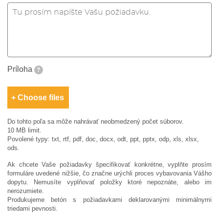
Príloha
?
Choose files
Do tohto poľa sa môže nahrávať neobmedzený počet súborov.
10 MB limit.
Povolené typy: txt, rtf, pdf, doc, docx, odt, ppt, pptx, odp, xls, xlsx,
ods.
Ak chcete Vaše požiadavky špecifikovať konkrétne, vyplňte prosím
formuláre uvedené nižšie, čo značne urýchli proces vybavovania Vášho
dopytu. Nemusíte vyplňovať položky ktoré nepoznáte, alebo im
nerozumiete.
Produkujeme betón s požiadavkami deklarovanými minimálnymi
triedami pevnosti.