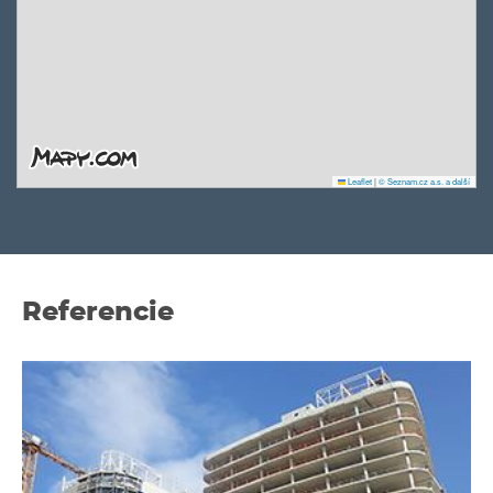
Leaflet
|
© Seznam.cz a.s. a další
Referencie