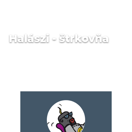
Halászi - štrkovňa