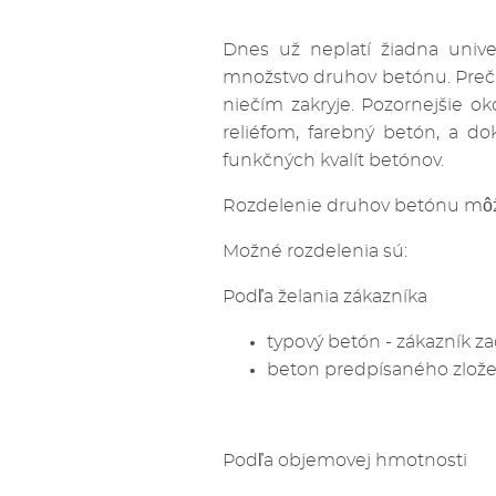
Dnes už neplatí žiadna univer
množstvo druhov betónu. Preč s
niečím zakryje. Pozornejšie ok
reliéfom, farebný betón, a do
funkčných kvalít betónov.
Rozdelenie druhov betónu môže b
Možné rozdelenia sú:
Podľa želania zákazníka
typový betón - zákazník z
beton predpísaného zlože
Podľa objemovej hmotnosti