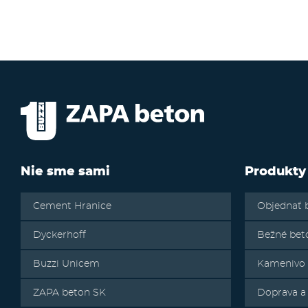
Nie sme sami
Produkty
Cement Hranice
Objednať 
Dyckerhoff
Bežné bet
Buzzi Unicem
Kamenivo
ZAPA beton SK
Doprava a