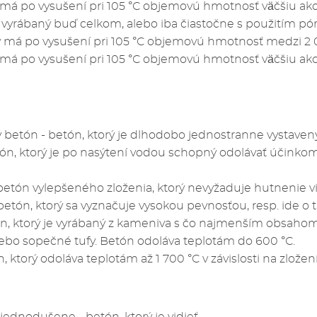
ý má po vysušení pri 105 °C objemovú hmotnosť väčšiu a
yrábaný buď celkom, alebo iba čiastočne s použitím pó
orý má po vysušení pri 105 °C objemovú hmotnosť m
ý má po vysušení pri 105 °C objemovú hmotnosť väčšiu ako
 betón - betón, ktorý je dlhodobo jednostranne vystave
ón, ktorý je po nasýtení vodou schopný odolávať účinko
etón vylepšeného zloženia, ktorý nevyžaduje hutnenie v
tón, ktorý sa vyznačuje vysokou pevnosťou, resp. ide o tr
, ktorý je vyrábaný z kameniva s čo najmenším obsahom 
alebo sopečné tufy. Betón odoláva teplotám do 600 °C.
 ktorý odoláva teplotám až 1 700 °C v závislosti na zložen