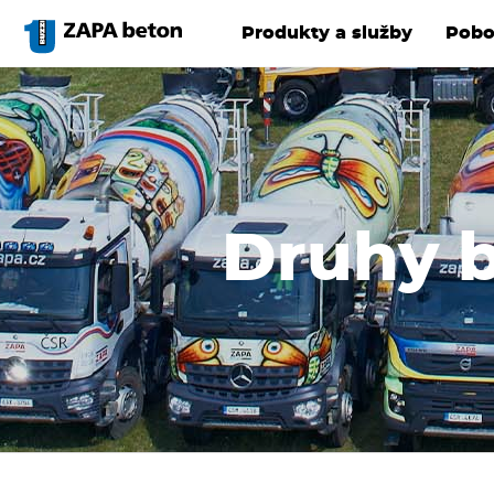
Skočiť
na
Produkty a služby
Pobo
hlavný
obsah
Druhy 