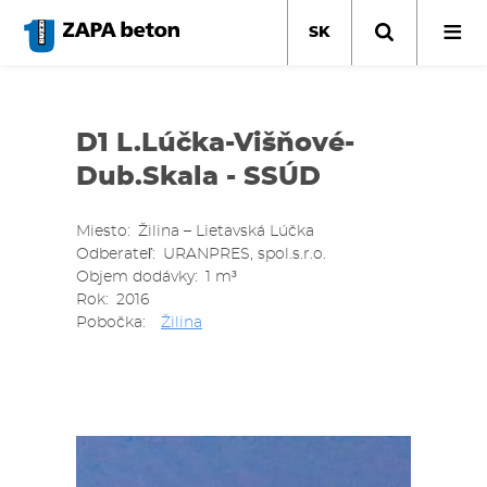
Skočiť
na
SK
hlavný
obsah
D1 L.Lúčka-Višňové-
Dub.Skala - SSÚD
Miesto
Žilina – Lietavská Lúčka
Odberateľ
URANPRES, spol.s.r.o.
Objem dodávky
1 m³
Rok
2016
Pobočka
Žilina