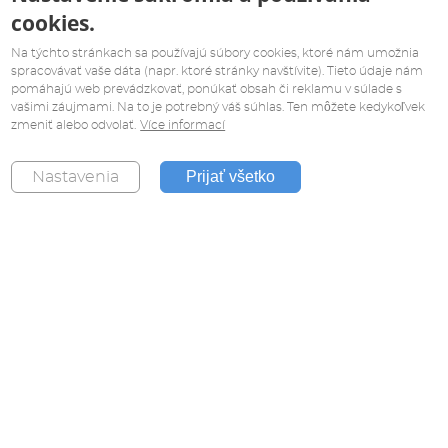
cookies.
Na týchto stránkach sa používajú súbory cookies, ktoré nám umožnia
spracovávať vaše dáta (napr. ktoré stránky navštívite). Tieto údaje nám
pomáhajú web prevádzkovať, ponúkať obsah či reklamu v súlade s
vašimi záujmami. Na to je potrebný váš súhlas. Ten môžete kedykoľvek
zmeniť alebo odvolať.
Více informací
Prijať všetko
Nastavenia