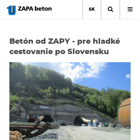
Skočiť
na
SK
hlavný
obsah
Betón od ZAPY - pre hladké
cestovanie po Slovensku