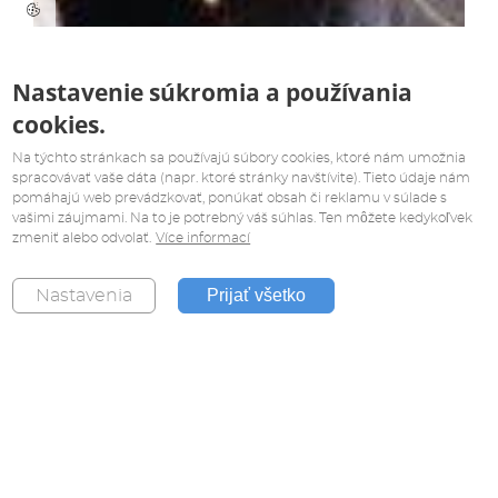
Nastavenie súkromia a používania
cookies.
Na týchto stránkach sa používajú súbory cookies, ktoré nám umožnia
spracovávať vaše dáta (napr. ktoré stránky navštívite). Tieto údaje nám
pomáhajú web prevádzkovať, ponúkať obsah či reklamu v súlade s
vašimi záujmami. Na to je potrebný váš súhlas. Ten môžete kedykoľvek
zmeniť alebo odvolať.
Více informací
Prijať všetko
Nastavenia