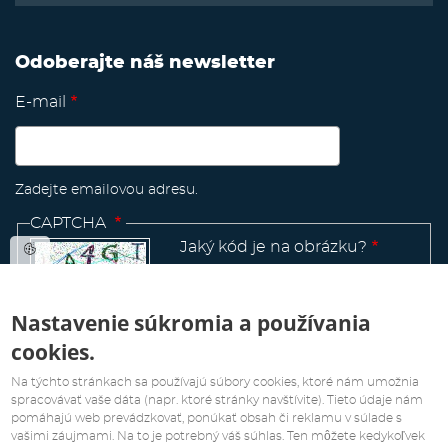
Odoberajte náš newsletter
E-mail
Zadejte emailovou adresu.
CAPTCHA
Jaký kód je na obrázku?
Nastavenie súkromia a používania
cookies.
Manage
Na týchto stránkach sa používajú súbory cookies, ktoré nám umožnia
existing
spracovávať vaše dáta (napr. ktoré stránky navštívite). Tieto údaje nám
pomáhajú web prevádzkovať, ponúkať obsah či reklamu v súlade s
vašimi záujmami. Na to je potrebný váš súhlas. Ten môžete kedykoľvek