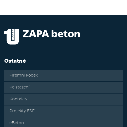
Ostatné
Firemní kodex
Ke stažení
Kontakty
Projekty ESF
eBeton