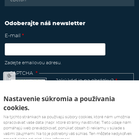
Odoberajte náš newsletter
E-mail
Zadejte emailovou adresu.
CAPTCHA
Jaký kód je na obrázku?
Nastavenie súkromia a používania
cookies.
Manage
existing
Na týchto stránkach sa používajú súbory cookies, ktoré nám umožnia
spracovávať vaše dáta (napr. ktoré stránky navštívite). Tieto údaje nám
pomáhajú web prevádzkovať, ponúkať obsah či reklamu v súlade s
vašimi záujmami. Na to je potrebný váš súhlas. Ten môžete kedykoľvek