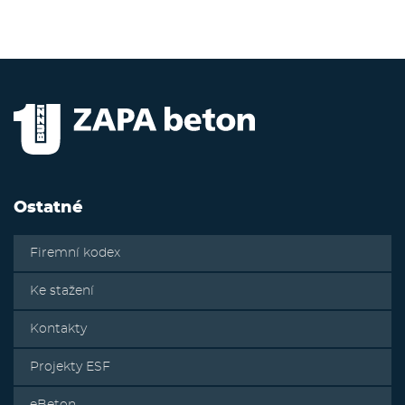
Ostatné
Firemní kodex
Ke stažení
Kontakty
Projekty ESF
eBeton