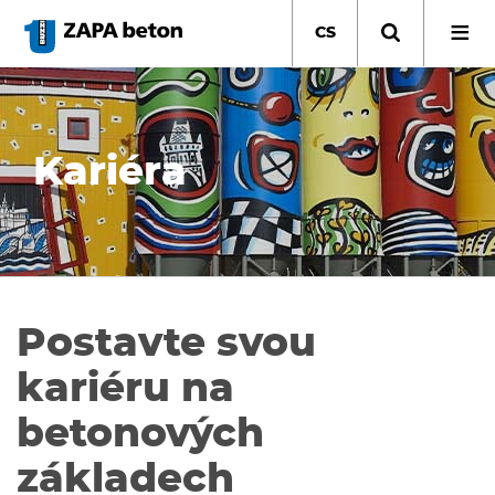
Přejít
k
CS
hlavnímu
obsahu
Kariéra
Postavte svou
kariéru na
betonových
základech